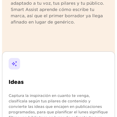
the final
adaptado a tu voz, tus pilares y tu público.
week
Smart Assist aprende cómo escribe tu
before
the
marca, así que el primer borrador ya llega
holidays.
afinado en lugar de genérico.
#giftideas
#holidayshopping
#shoplocal
Explorar
Ideas
Captura la inspiración en cuanto te venga,
clasifícala según tus pilares de contenido y
convierte las ideas que encajen en publicaciones
programadas, para que planificar el lunes signifique