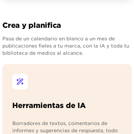
before
going
babka,
usually
picking.
anywhere.
house
gone by
Their
We're just
granola
lunch. Call
medium
adding.
and a
ahead and
roast
jar of
we'll set
plus
Crea y planifica
hot
one aside.
one of
honey
#babka
our
butter,
#bakingvideo
morning
$58.
Pasa de un calendario en blanco a un mes de
#behindthescenes
buns is
Limited
publicaciones fieles a tu marca, con la IA y toda tu
the best
to 80
$9
boxes.
biblioteca de medios al alcance.
breakfast
Order at
in the
the
neighbourhood.
counter
Retail
or
bags hit
through
our
the link
shelf
in bio.
the
Pre-
same
orders
week,
close
$19.
the
Herramientas de IA
#localcoffee
18th, or
#shoplocal
when
they're
gone.
Borradores de textos, comentarios de
Local
delivery
informes y sugerencias de respuesta, todo
available