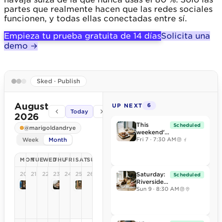
partes que realmente hacen que las redes sociales
funcionen, y todas ellas conectadas entre sí.
Empieza tu prueba gratuita de 14 días
Solicita una
demo →
Sked · Publish
August
UP NEXT
6
Today
2026
This
Scheduled
@marigoldandrye
weekend's
Week
Month
specials:
Fri 7 · 7:30 AM
cardamom
knots, pear
MON
TUE
WED
THU
FRI
SAT
SUN
and
frangipane
20
21
22
23
24
25
26
Saturday:
Scheduled
tart, and
Riverside
the
7:45 AM
10:00 AM
9:30 AM
Market,
Sun 9 · 8:30 AM
breakfast
stall 14,
pie is back.
8am until
The pie
sold out.
sells out
New this
every