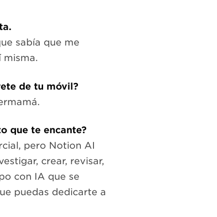
ta.
que sabía que me
í misma.
rete de tu móvil?
upermamá.
to que te encante?
cial, pero Notion AI
stigar, crear, revisar,
ipo con IA que se
 que puedas dedicarte a